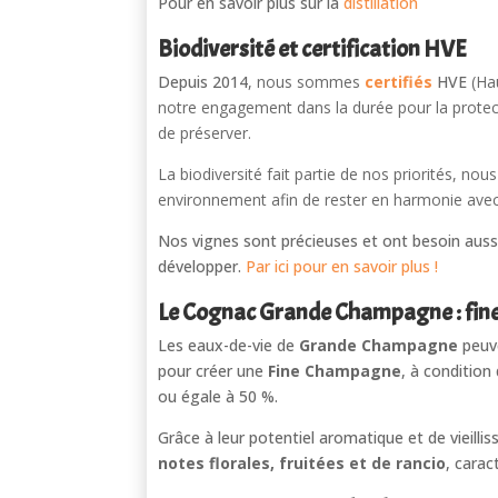
Pour en savoir plus sur la
distillation
Biodiversité et certification HVE
Depuis 2014
, nous sommes
certifiés
HVE
(Hau
notre engagement dans la durée pour la protecti
de préserver.
La biodiversité fait partie de nos priorités, no
environnement afin de rester en harmonie avec
Nos vignes sont précieuses et ont besoin aus
développer.
Par ici pour en savoir plus !
Le Cognac Grande Champagne : fines
Les eaux-de-vie de
Grande Champagne
peuve
pour créer une
Fine Champagne
, à conditio
ou égale à 50 %.
Grâce à leur potentiel aromatique et de vieill
notes florales, fruitées et de rancio
, carac