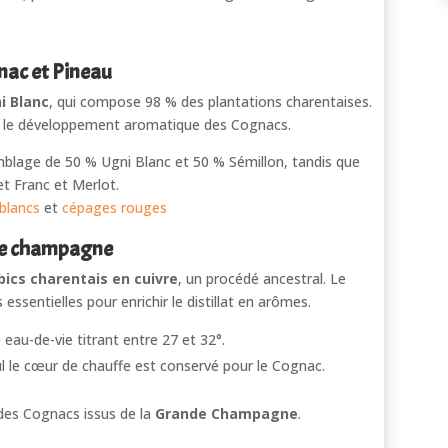
nac et Pineau
i Blanc
, qui compose 98 % des plantations charentaises.
n et le développement aromatique des Cognacs.
mblage de 50 % Ugni Blanc et 50 % Sémillon, tandis que
et Franc et Merlot.
blancs
et
cépages rouges
nde champagne
ics charentais en cuivre
, un procédé ancestral. Le
essentielles pour enrichir le distillat en arômes.
eau-de-vie titrant entre 27 et 32°.
ul le cœur de chauffe est conservé pour le Cognac.
e des Cognacs issus de la
Grande Champagne
.