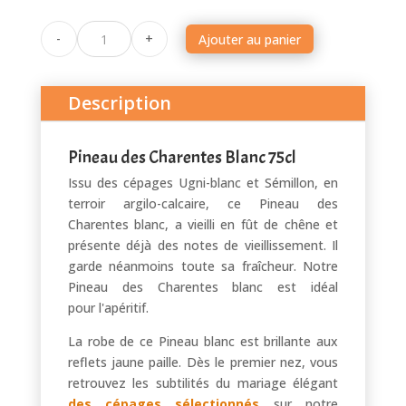
Pineau
-
+
Ajouter au panier
des
Charentes
Blanc
Description
quantité
Pineau des Charentes Blanc 75cl
Issu des cépages Ugni-blanc et Sémillon, en
terroir argilo-calcaire, ce Pineau des
Charentes blanc, a vieilli en fût de chêne et
présente déjà des notes de vieillissement. Il
garde néanmoins toute sa fraîcheur. Notre
Pineau des Charentes blanc est idéal
pour l'apéritif.
La robe de ce Pineau blanc est brillante aux
reflets jaune paille. Dès le premier nez, vous
retrouvez les subtilités du mariage élégant
des cépages sélectionnés
sur notre