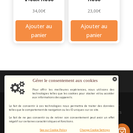
34,00
€
23,00
€
Ajouter au
Ajouter au
panier
panier
Gérer le consentement aux cookies
Pour offrir les meilleures expériences, nous utilisons des
technologies telles que les cookies pour stocker et/ou accéder
aux informations des appareils.
Copyright © 2012 / 2026 Cognac & Pineau Guillon-
Le fait de consentir à ces technologies nous permettra de traiter des données
telles que le comportement de navigation ou les ID uniques sur ce site.
Painturaud 16130 SEGONZAC | FRANCE. Tous droits
Le fait de ne pas consentir ou de retirer son consentement peut avoir un effet
réservés.
négatif sur certaines caractéristiques et fonctions.
0
L’abus d’alcool est dangereux pour la santé, sachez
See our Cookie Policy
Change Cookie Settings