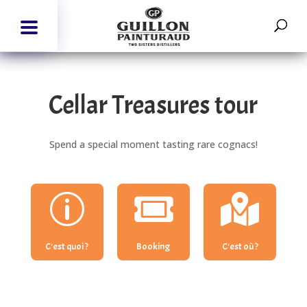
Cellar Treasures tour
Spend a special moment tasting rare cognacs!
p


C'est quoi ?
Booking
C'est où ?