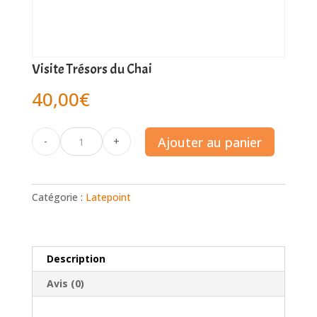
Visite Trésors du Chai
40,00
€
Visite
Ajouter au panier
-
+
Trésors
du
Chai
Catégorie :
Latepoint
quantité
Description
Avis (0)