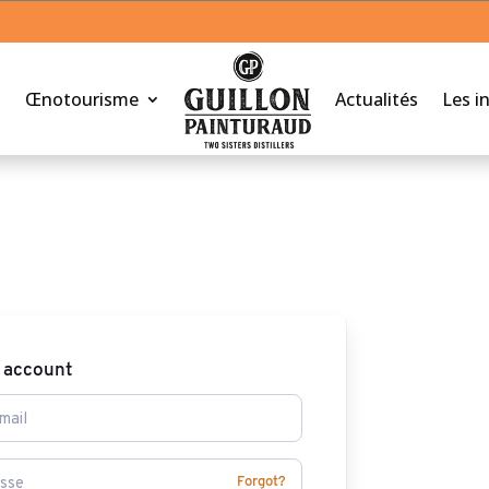
Œnotourisme
Actualités
Les i
r account
Forgot?